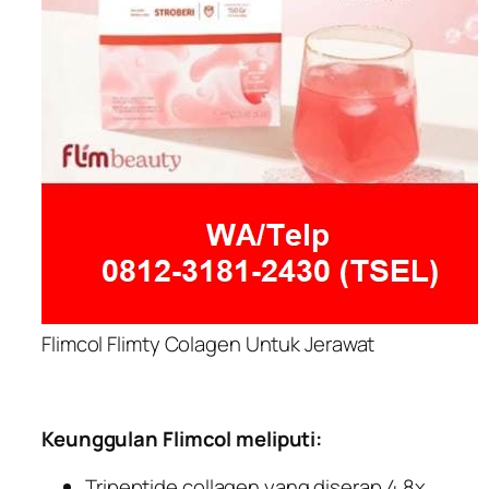
Flimcol Flimty Colagen Untuk Jerawat
Keunggulan Flimcol meliputi:
Tripeptide collagen yang diserap 4,8x