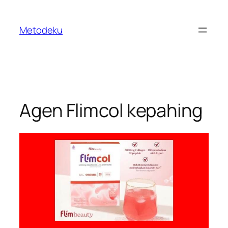
Skip
to
Metodeku
content
Agen Flimcol kepahing