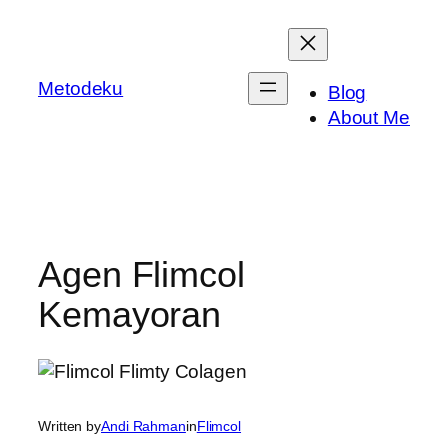
Skip
to
content
Metodeku
Blog
About Me
Agen Flimcol
Kemayoran
Written by
Andi Rahman
in
Flimcol