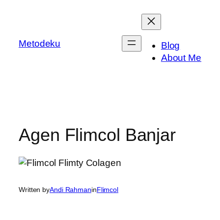
Skip
to
content
Metodeku
Blog
About Me
Agen Flimcol Banjar
Written by
Andi Rahman
in
Flimcol