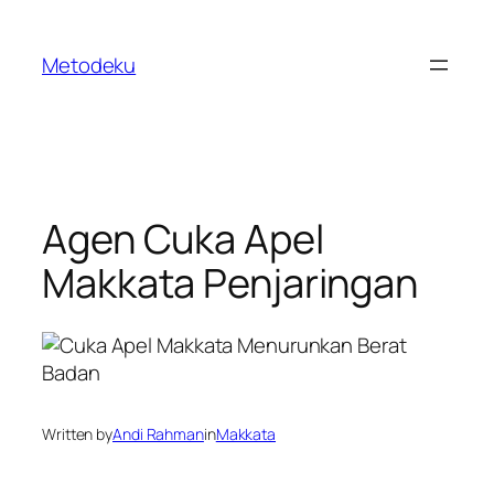
Skip
to
Metodeku
content
Agen Cuka Apel
Makkata Penjaringan
Written by
Andi Rahman
in
Makkata