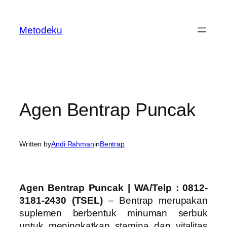
Skip
to
Metodeku
content
Agen Bentrap Puncak
Written by
Andi Rahman
in
Bentrap
Agen Bentrap Puncak | WA/Telp : 0812-
3181-2430 (TSEL)
– Bentrap merupakan
suplemen berbentuk minuman serbuk
untuk meningkatkan stamina dan vitalitas