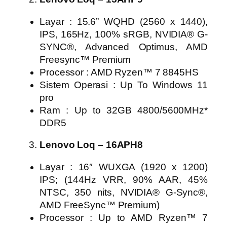
Layar : 15.6” WQHD (2560 x 1440),
IPS, 165Hz, 100% sRGB, NVIDIA® G-
SYNC®, Advanced Optimus, AMD
Freesync™ Premium
Processor : AMD Ryzen™ 7 8845HS
Sistem Operasi : Up To Windows 11
pro
Ram : Up to 32GB 4800/5600MHz*
DDR5
Lenovo Loq – 16APH8
Layar : 16″ WUXGA (1920 x 1200)
IPS; (144Hz VRR, 90% AAR, 45%
NTSC, 350 nits, NVIDIA® G-Sync®,
AMD FreeSync™ Premium)
Processor : Up to AMD Ryzen™ 7