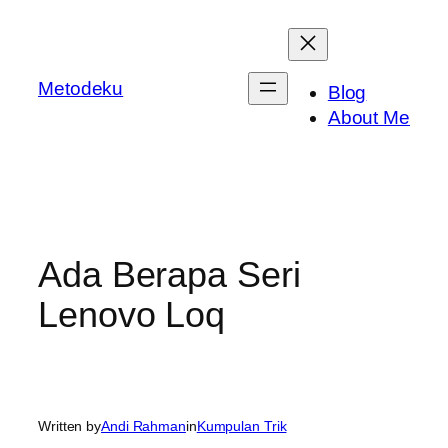
Skip
to
content
Metodeku
Blog
About Me
Ada Berapa Seri
Lenovo Loq
Written by
Andi Rahman
in
Kumpulan Trik