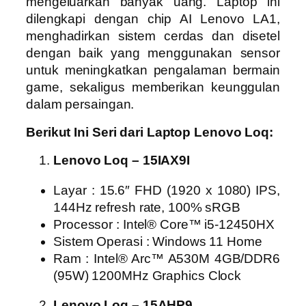
mengeluarkan banyak uang. Laptop ini
dilengkapi dengan chip AI Lenovo LA1,
menghadirkan sistem cerdas dan disetel
dengan baik yang menggunakan sensor
untuk meningkatkan pengalaman bermain
game, sekaligus memberikan keunggulan
dalam persaingan.
Berikut Ini Seri dari Laptop Lenovo Loq:
Lenovo Loq – 15IAX9I
Layar : 15.6″ FHD (1920 x 1080) IPS,
144Hz refresh rate, 100% sRGB
Processor : Intel® Core™ i5-12450HX
Sistem Operasi : Windows 11 Home
Ram : Intel® Arc™ A530M 4GB/DDR6
(95W) 1200MHz Graphics Clock
Lenovo Loq – 15AHP9